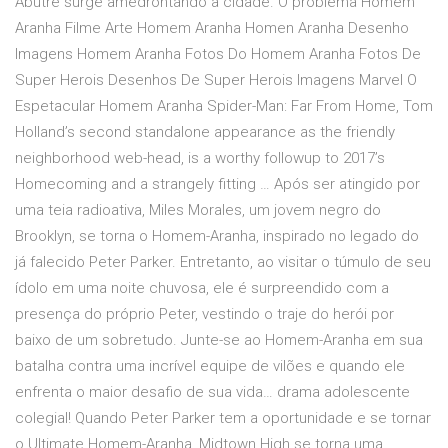
Abutre surge amedrontando a cidade. O problema Homem
Aranha Filme Arte Homem Aranha Homen Aranha Desenho
Imagens Homem Aranha Fotos Do Homem Aranha Fotos De
Super Herois Desenhos De Super Herois Imagens Marvel O
Espetacular Homem Aranha Spider-Man: Far From Home, Tom
Holland’s second standalone appearance as the friendly
neighborhood web-head, is a worthy followup to 2017’s
Homecoming and a strangely fitting … Após ser atingido por
uma teia radioativa, Miles Morales, um jovem negro do
Brooklyn, se torna o Homem-Aranha, inspirado no legado do
já falecido Peter Parker. Entretanto, ao visitar o túmulo de seu
ídolo em uma noite chuvosa, ele é surpreendido com a
presença do próprio Peter, vestindo o traje do herói por
baixo de um sobretudo. Junte-se ao Homem-Aranha em sua
batalha contra uma incrível equipe de vilões e quando ele
enfrenta o maior desafio de sua vida… drama adolescente
colegial! Quando Peter Parker tem a oportunidade e se tornar
o Ultimate Homem-Aranha, Midtown High se torna uma …