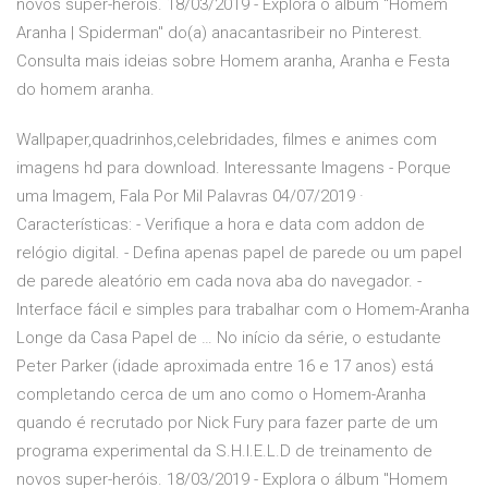
novos super-heróis. 18/03/2019 - Explora o álbum "Homem
Aranha | Spiderman" do(a) anacantasribeir no Pinterest.
Consulta mais ideias sobre Homem aranha, Aranha e Festa
do homem aranha.
Wallpaper,quadrinhos,celebridades, filmes e animes com
imagens hd para download. Interessante Imagens - Porque
uma Imagem, Fala Por Mil Palavras 04/07/2019 ·
Características: - Verifique a hora e data com addon de
relógio digital. - Defina apenas papel de parede ou um papel
de parede aleatório em cada nova aba do navegador. -
Interface fácil e simples para trabalhar com o Homem-Aranha
Longe da Casa Papel de … No início da série, o estudante
Peter Parker (idade aproximada entre 16 e 17 anos) está
completando cerca de um ano como o Homem-Aranha
quando é recrutado por Nick Fury para fazer parte de um
programa experimental da S.H.I.E.L.D de treinamento de
novos super-heróis. 18/03/2019 - Explora o álbum "Homem