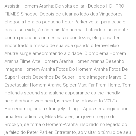
Assistir: Homem-Aranha: De volta ao lar - Dublado HD | PRO
FILMES Sinopse: Depois de atuar ao lado dos Vingadores,
chegou a hora do pequeno Peter Parker voltar para casa e
para a sua vida, já não mais tão normal. Lutando diariamente
contra pequenos crimes nas redondezas, ele pensa ter
encontrado a missão de sua vida quando o terrível vilão
Abutre surge amedrontando a cidade. O problema Homem
Aranha Filme Arte Homem Aranha Homen Aranha Desenho
Imagens Homem Aranha Fotos Do Homem Aranha Fotos De
Super Herois Desenhos De Super Herois Imagens Marvel O
Espetacular Homem Aranha Spider-Man: Far From Home, Tom
Holland’s second standalone appearance as the friendly
neighborhood web-head, is a worthy followup to 2017’s
Homecoming and a strangely fitting … Após ser atingido por
uma teia radioativa, Miles Morales, um jovem negro do
Brooklyn, se torna o Homem-Aranha, inspirado no legado do
já falecido Peter Parker. Entretanto, ao visitar o túmulo de seu