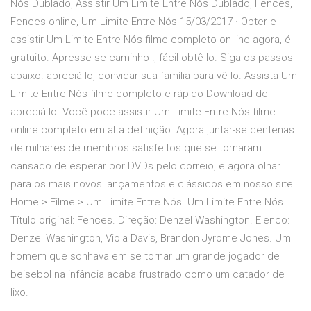
Nós Dublado, Assistir Um Limite Entre Nós Dublado, Fences,
Fences online, Um Limite Entre Nós 15/03/2017 · Obter e
assistir Um Limite Entre Nós filme completo on-line agora, é
gratuito. Apresse-se caminho !, fácil obtê-lo. Siga os passos
abaixo. apreciá-lo, convidar sua família para vê-lo. Assista Um
Limite Entre Nós filme completo e rápido Download de
apreciá-lo. Você pode assistir Um Limite Entre Nós filme
online completo em alta definição. Agora juntar-se centenas
de milhares de membros satisfeitos que se tornaram
cansado de esperar por DVDs pelo correio, e agora olhar
para os mais novos lançamentos e clássicos em nosso site.
Home > Filme > Um Limite Entre Nós. Um Limite Entre Nós .
Título original: Fences. Direção: Denzel Washington. Elenco:
Denzel Washington, Viola Davis, Brandon Jyrome Jones. Um
homem que sonhava em se tornar um grande jogador de
beisebol na infância acaba frustrado como um catador de
lixo.