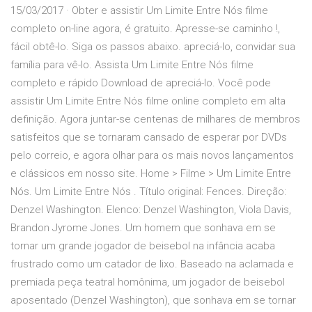
15/03/2017 · Obter e assistir Um Limite Entre Nós filme
completo on-line agora, é gratuito. Apresse-se caminho !,
fácil obtê-lo. Siga os passos abaixo. apreciá-lo, convidar sua
família para vê-lo. Assista Um Limite Entre Nós filme
completo e rápido Download de apreciá-lo. Você pode
assistir Um Limite Entre Nós filme online completo em alta
definição. Agora juntar-se centenas de milhares de membros
satisfeitos que se tornaram cansado de esperar por DVDs
pelo correio, e agora olhar para os mais novos lançamentos
e clássicos em nosso site. Home > Filme > Um Limite Entre
Nós. Um Limite Entre Nós . Título original: Fences. Direção:
Denzel Washington. Elenco: Denzel Washington, Viola Davis,
Brandon Jyrome Jones. Um homem que sonhava em se
tornar um grande jogador de beisebol na infância acaba
frustrado como um catador de lixo. Baseado na aclamada e
premiada peça teatral homônima, um jogador de beisebol
aposentado (Denzel Washington), que sonhava em se tornar