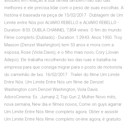
atitudes em relaçâo à sua família também não são das
melhores e ele precisa lidar com o peso de suas escolhas. A
história é baseada na peça de 15/02/2017 · Dublagem de Um
Limite entre Nós por ALVARO REBELLO e ALVARO REBELLO -
Duration: 8:33. DUBLA CHANNEL 7,854 views. O fim do mundo
Filme completo (Dublado) - Duration: 1:29:43. Anos 1950. Troy
Maxson (Denzel Washington) tem 53 anos e mora com a
esposa, Rose (Viola Davis), e o filho mais novo, Cory (Jovan
Adepo). Ele trabalha recolhendo lixo das ruas e batalha na
empresa para que consiga migrar para o posto de motorista
do caminhão de lixo. 16/02/2017 · Trailer do filme Um Limite
Entre Nós. Um Limite Entre Nós um filme de Denzel
Washington com Denzel Washington, Viola Davis.
AdoroCinema. Ex.: Jumanji 2, Top Gun 2, Mulher Novo mês,
nova semana, New dia e filmes novos, Come on guys agarrar
Um Limite Entre Nós filme completo agora. Obter e assistir
Um Limite Entre Nós filme completo on-line agora, é gratuito.