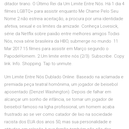
ditador tirano. O Último Rei da Um Limite Entre Nós. Há 1 dia 4
filmes LGBTQ+ para assistir enquanto Me Chame Pelo Seu
Nome 2 não estreia aceitação, a procura por uma identidade
afetiva, sexual e os limites da amizade. Conheça Lovesick,
série da Netflix sobre paixão entre melhores amigos Todxs
Nós, nova série brasileira da HBO, submerge no mundo 11
Mar 2017 15 filmes para assistir em Março segundo o
PapodeHomem. 2.Um limite entre nós (2/3). Subscribe. Copy
link. Info. Shopping. Tap to unmute.
Um Limite Entre Nós Dublado Online. Baseado na aclamada e
premiada peça teatral homônima, um jogador de beisebol
aposentado (Denzel Washington). Depois de falhar em
alcançar um sonho de infância, se tornar um jogador de
beisebol famoso na ligha profissional, um homem acaba
frustrado ao se ver como catador de lixo na sociedade
racista dos EUA dos anos 50, mas sua personalidade e