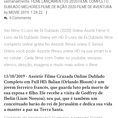
semanalmente. FILME LANÇAMENTOS 2020 FILME COMPLETO
DUBLADO MELHORES FILME DE AÇÃO 2020 FILME DE AVENTURA
by MOVIE 2019. 1:24:22.
6 Comments
Ver filme O Livro de Eli Dublado (2020) Online Assitir Filme O
Livro de Eli Dublado Online em HD O Livro de Eli Dublado filme
completo online grátis No Assistir filmes online E Series
Online você pode: Assistir filmes online HD na sua smart tv e
no celular - Cada filme com Trailer no youtube, sinopse,
elenco, direção, imagens e muito mais sobre o filme.
13/10/2019 · Assistir Filme Cruzada Online Dublado
Completo em Full HD. Balian (Orlando Bloom) é um
jovem ferreiro francês, que guarda luto pela morte de
sua esposa e filho. Ele recebe a visita de Godfrey de
Ibelin (Liam Neeson), seu pai, que é também um
conceituado barão do rei de Jerusalém e dedica sua vida
a manter a paz na Terra Santa.
Gostando do espetáculo? Ajude-nos a crescer! Assistir