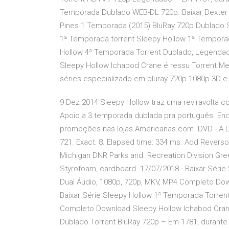
Temporada Dublado WEB-DL 720p. Baixar Dexter 
Pines 1 Temporada (2015) BluRay 720p Dublado 
1ª Temporada torrent Sleepy Hollow 1ª Temporad
Hollow 4ª Temporada Torrent Dublado, Legendad
Sleepy Hollow Ichabod Crane é ressu Torrent Mega
séries especializado em bluray 720p 1080p 3D e
9 Dez 2014 Sleepy Hollow traz uma reviravolta 
Apoio a 3 temporada dublada pra português. En
promoções nas lojas Americanas.com. DVD - A Le
721. Exact: 8. Elapsed time: 334 ms. Add Reverso 
Michigan DNR Parks and. Recreation Division Green
Styrofoam, cardboard 17/07/2018 · Baixar Série
Dual Áudio, 1080p, 720p, MKV, MP4 Completo Dow
Baixar Série Sleepy Hollow 1ª Temporada Torren
Completo Download Sleepy Hollow Ichabod Cran
Dublado Torrent BluRay 720p – Em 1781, durante