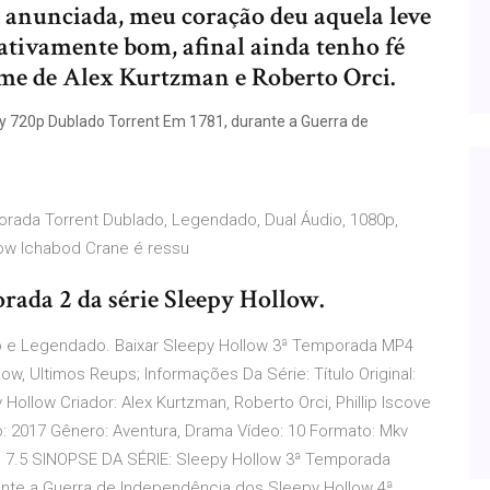
i anunciada, meu coração deu aquela leve
lativamente bom, afinal ainda tenho fé
e de Alex Kurtzman e Roberto Orci.
 720p Dublado Torrent Em 1781, durante a Guerra de
orada Torrent Dublado, Legendado, Dual Áudio, 1080p,
ow Ichabod Crane é ressu
rada 2 da série Sleepy Hollow.
o e Legendado. Baixar Sleepy Hollow 3ª Temporada MP4
, Ultimos Reups; Informações Da Série: Título Original:
 Hollow Criador: Alex Kurtzman, Roberto Orci, Phillip Iscove
: 2017 Gênero: Aventura, Drama Vídeo: 10 Formato: Mkv
: 7.5 SINOPSE DA SÉRIE: Sleepy Hollow 3ª Temporada
nte a Guerra de Independência dos Sleepy Hollow 4ª