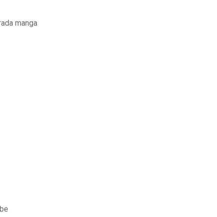
orada manga
ube