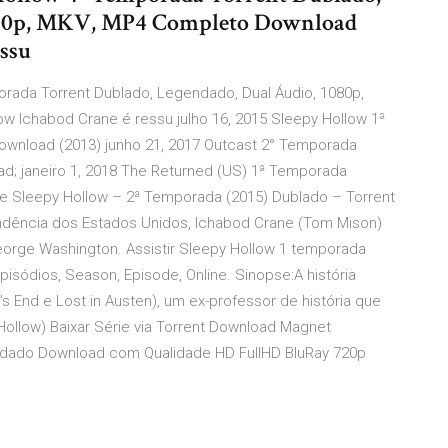
 720p, MKV, MP4 Completo Download
ssu
orada Torrent Dublado, Legendado, Dual Áudio, 1080p,
 Ichabod Crane é ressu julho 16, 2015 Sleepy Hollow 1ª
ownload (2013) junho 21, 2017 Outcast 2° Temporada
d; janeiro 1, 2018 The Returned (US) 1ª Temporada
e Sleepy Hollow – 2ª Temporada (2015) Dublado – Torrent
ndência dos Estados Unidos, Ichabod Crane (Tom Mison)
eorge Washington. Assistir Sleepy Hollow 1 temporada
isódios, Season, Episode, Online. Sinopse:A história
 End e Lost in Austen), um ex-professor de história que
ollow) Baixar Série via Torrent Download Magnet
dado Download com Qualidade HD FullHD BluRay 720p