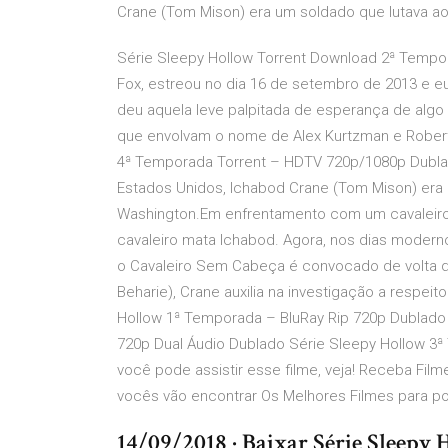
Crane (Tom Mison) era um soldado que lutava a
Série Sleepy Hollow Torrent Download 2ª Tempor
Fox, estreou no dia 16 de setembro de 2013 e e
deu aquela leve palpitada de esperança de algo
que envolvam o nome de Alex Kurtzman e Robert
4ª Temporada Torrent – HDTV 720p/1080p Dubla
Estados Unidos, Ichabod Crane (Tom Mison) era
Washington.Em enfrentamento com um cavaleiro
cavaleiro mata Ichabod. Agora, nos dias modern
o Cavaleiro Sem Cabeça é convocado de volta de 
Beharie), Crane auxilia na investigação a respei
Hollow 1ª Temporada – BluRay Rip 720p Dublado 
720p Dual Áudio Dublado Série Sleepy Hollow 3ª
você pode assistir esse filme, veja! Receba Film
vocês vão encontrar Os Melhores Filmes para po
14/09/2018 · Baixar Série Sleepy