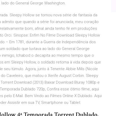
o lado do General George Washington.
ada. Sleepy Hollow se tornou nova série de fantasia da
u admito que quando a série foi anunciada, meu coração
 relativamente bom, afinal ainda tenho fé em produções
o Orci. Sinopse: Enfim No Filme Download Sleepy Hollow
do – Em 1781, durante a Guerra de Independência dos
 um soldado que luvtava ao lado do General George
 inimigo, Ichabod o decapita ao mesmo tempo que o
os em Sleepy Hollow, o soldado retorna à vida depois que
seu túmulo. Agora, junto à Tenente Abbie Mills (Nicole
to do Caveleiro, que matou o Xerife August Corbin. Sleepy
Torrent Download (2013) Baixar Download Bluray 1080p e
 Temporada Dublado 720p, Confira esse ótimo filme, aqui
es pelo E-Mail. Bem Vindo ao Filmes Online X Dublado. Aqui
der Assistir em sua TV, Smartphone ou Tablet.
 Hollow 4ª Temporada Torrent Dublado,