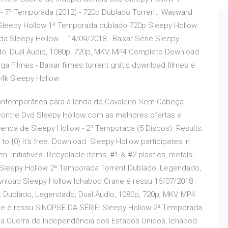
- 7ª Temporada (2012) - 720p Dublado Torrent. Wayward
Sleepy Hollow 1ª Temporada dublado 720p Sleepy Hollow
a Sleepy Hollow … 14/09/2018 · Baixar Série Sleepy
o, Dual Áudio, 1080p, 720p, MKV, MP4 Completo Download
 Filmes - Baixar filmes torrent grátis download filmes e
 4k Sleepy Hollow
contemporânea para a lenda do Cavaleiro Sem Cabeça.
contre Dvd Sleepy Hollow com as melhores ofertas e
nda de Sleepy Hollow - 2ª Temporada (5 Discos). Results:
to {0} It's free. Download Sleepy Hollow participates in
. Initiatives. Recyclable items: #1 & #2 plastics, metals,.
 Sleepy Hollow 2ª Temporada Torrent Dublado, Legendado,
nload Sleepy Hollow Ichabod Crane é ressu 16/07/2018 ·
t Dublado, Legendado, Dual Áudio, 1080p, 720p, MKV, MP4
e é ressu SINOPSE DA SÉRIE: Sleepy Hollow 2ª Temporada
 a Guerra de Independência dos Estados Unidos, Ichabod