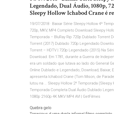
Legendado, Dual Áudio, 1080p,
Sleepy Hollow Ichabod Crane é re
19/07/2018 · Baixar Série Sleepy Hollow 4ª Temp
720p, MKV, MP4 Completo Download Sleepy Hollow
Temporada – BluRay Rip 720p Dublado Torrent D
Torrent (2017) Dublado 720p Legendado Downloa
Torrent – HDTV | 720p Legendado (2015) Na Séri
Download. Em 1781, durante a Guerra de Indepe
era um soldado que lutava ao lado do General G
Online Dublado e Legendado, Download, Baixar, Ep
apresenta Ichabod Crane (Tom Mison, de Parade’s
lutou na … Sleepy Hollow 2ª Temporada (Sleepy H
Temporada Completa Dual Áudio Dublado Legen
1080p 2160p 4K MKV MP4 AVI | GetFilmes
Quebra gelo
Tenacious d uma dupla infernal filme completo