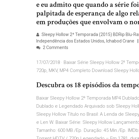
e eu admito que quando a série fo
palpitada de esperança de algo re
em produções que envolvam o nom
Sleepy Hollow 2ª Temporada (2015) BDRip Blu-Ray
Independência dos Estados Unidos, Ichabod Crane
2 Comments
17/07/2018 · Baixar Série Sleepy Hollow 2ª Temp
720p, MKV, MP4 Completo Download Sleepy Holl
Descubra os 18 episódios da tempo
Baixar Sleepy Hollow 2ª Temporada MP4 Dublad
Dublado e Legendado Arquivado sob Sleepy Hollow
Sleepy Hollow Título no Brasil: A Lenda de Sleepy
e Len W. Baixar Série: Sleepy Hollow Lançamento
Tamanho: 600 MB./Ep. Duração: 45 Min./Ep. IMDb
Torrent HDTV / 720p Legendado – Em 1781, dura