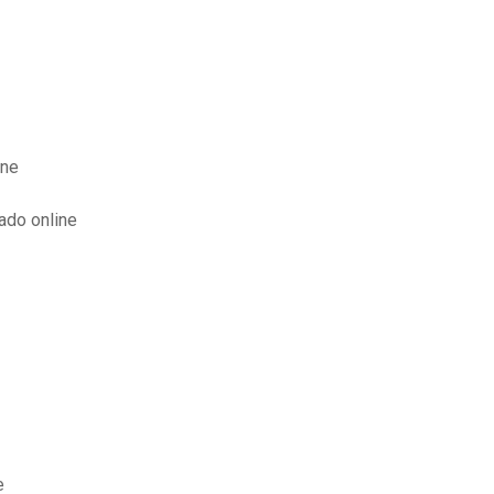
ine
ado online
e